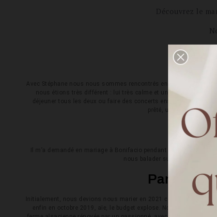
Découvrez le mar
No
Co
Avec Stéphane nous nous sommes rencontrés en 2010. J’étais embau
nous étions très différent : lui très calme et un peu bordéliq
déjeuner tous les deux ou faire des concerts ensemble. Puis il est
prêté, un chapeau dénich
Com
Il m’a demandé en mariage à Bonifacio pendant nos vacances en m
nous balader sur les falaises la n
Parlez-nou
Initialement, nous devions nous marier en 2021 car le domaine que
enfin en octobre 2019, aïe, le budget explose. Nous repartons à
ferme alsacienne rénovée par un passionné, avec un grand terrain à 