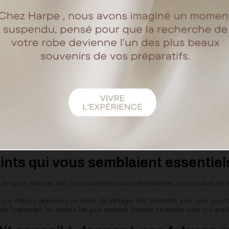
 un peu sportifs mais très motivant pour tous les deux. Sauf que le COVID a
ble en mai… Nous appelons tour à tour les prestataires et une seule date co
calons le mariage en croisant les doigts. Nous avons eu tellement de chanc
 avez-vous choisi votre robe de 
rouve ça si élégant ! Je commence mes recherches sur internet et je tombe s
e Reine en dernier. Une fois arrivée dans le Showroom Harpe, je me sens tell
alement, la robe Reine ne correspond pas à mon physique. Je reste sur le m
 Combi de la mariée a attiré mon regard et deuxième coup de cœur, cette fois
le Marguerite avec des bretelles un peu plus larges permettant d’ouvrir le 
pour resserrer la robe au niveau des cuisses afin d’amplifier le style « sirèn
nts qui vous semblaient essentiel
! Je rigole, mais en vrai, nous sommes toutes émerveillées par les robes de 
éjà une chance de pouvoir se réunir, de partager des moments avec ceux que l
récie finalement les choses les plus simples. Pouvoir se marier avec nos proc