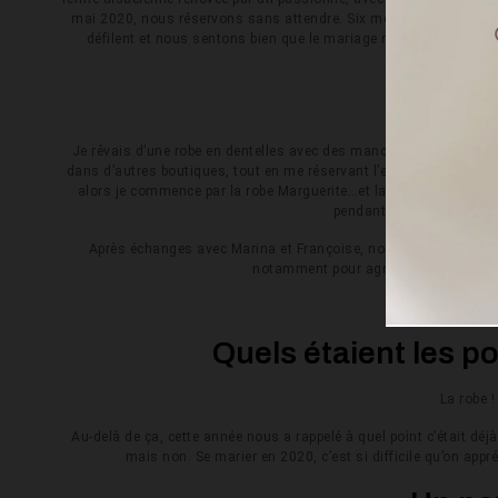
mai 2020, nous réservons sans attendre. Six mois de préparatifs,
défilent et nous sentons bien que le mariage ne sera pas possi
dé
Comment
Je rêvais d’une robe en dentelles avec des manches longues, je t
dans d’autres boutiques, tout en me réservant l’essayage de la rob
alors je commence par la robe Marguerite…et la révélation ! Fin
pendant les essayages, la
Après échanges avec Marina et Françoise, nous adaptons le modè
notamment pour agrandir le dos nu et 
Quels étaient les poi
La robe 
Au-delà de ça, cette année nous a rappelé à quel point c’était d
mais non. Se marier en 2020, c’est si difficile qu’on app