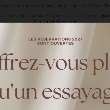
iage d'Anne-Sophie et Stéphane le 19 septembre 2020 au
Git
us avons réalisé la robe Marguerite sur-mesure pour la mar
Voir la robe Marguerite
mment vous êtes-vous rencontré
chée comme stagiaire dans l’entreprise dans laquelle il travaillait depuis
ue, moi plus dynamique et plus organisée. C’est finalement un an plus tard q
 parti en vacances à New York avec son frère et on s’écrivait tous les jours.
é dans une boutique à New York. J’ai alors compris qu’il était plus qu’un sim
ment/où la demande s'est-elle fa
ai 2019. Premier weekend en amoureux après la naissance de notre fils Nat
uit. C’est là qu’il fait sa demande, entre les falaises et les petits crapauds 
s un peu de votre mariage, lieu, da
 nous avions choisi n’avait plus de disponibilités avant. Nous attendons l
 la recherche et finalement, nous avons visité un gîte recommandé par une a
l’arrière pour faire une cérémonie laïque et une grange pleine de charme pour 