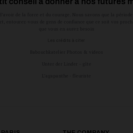
it conseil à donner à nos futures 
d’avoir de la force et du courage. Nous savons que la période
tinct, entourez-vous de gens de confiance que ce soit vos proc
que vous en aurez besoin
Les crédits à citer
Babouchkatelier Photos & videos
Unter der Linder – gîte
L’agapanthe - fleuriste
 PARIS
THE COMPANY