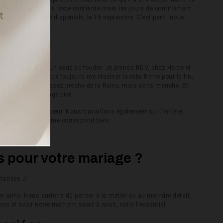
rrive… Au début, je reste confiante mais les jours de confinement
mmune est encore disponible, le 19 septembre. C’est parti, nous
e !
mariée ?
ur la robe Reine. Un coup de foudre. Je prends RDV, chez Harpe et
ement bien. Je veux toujours me réserver la robe Reine pour la fin,
odèle Marguerite, assez proche de la Reine, mais sans manche. Et
-ci pour le mariage civil.
col en forme de cœur. Nous travaillons également sur l’arrière,
e » de la robe qui me correspond bien.
s pour votre mariage ?
mariées J
’on aime. Nous aurions dû penser à la météo ou au moindre détail,
hes et avoir notre moment sacré à nous, voilà l’essentiel.