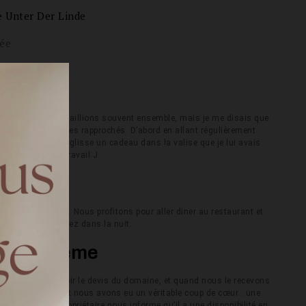
e Unter Der Linde
iée
s ?
 2 ans. Nous travaillions souvent ensemble, mais je me disais que
ue nous nous sommes rapprochés. D’abord en allant régulièrement
 En rentrant il me glisse un cadeau dans la valise que je lui avais
ple collègue de travail J
ite?
hanaël en 2018. Nous profitons pour aller diner au restaurant et
qui pointent leur nez dans la nuit.
te et thème
ongtemps pour avoir le devis du domaine, et quand nous le recevons
mie photographe et nous avons eu un véritable coup de cœur : une
la soirée. Le propriétaire nous informe qu’il a une disponibilité en