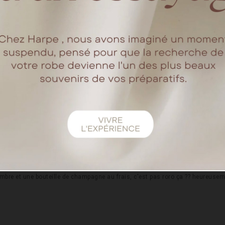
 le mariage de Roxanne et Maxime le 18 septembre dans
ariage en plein paradisiaque en plein de coeur de la na
La mariée porte la robe Penelope, réalisée sur mesure
mment vous êtes-vous rencontré
mais le coup de foudre a eu lieu en Chine à Pékin. Maxime était déjà sur plac
des weekends à arpenter les rues pekinoises, des heures à essayer de travai
uvent très arrosées, nous nous sommes rapprochés pour ne plus nous quitt
ent et où la demande s'est-elle f
nous sommes allés à Taipei pour un weekend en amoureux qu'il avait soigne
st dans un espace tout cocoon à l'abri des regards qu'il a fait sa demande. Un
hambre et une bouteille de champagne au frais, c'est pas roro ça ?? heure