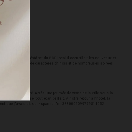
 la Drome.
ture.
s ?
e depuis 1 an, président du BDE local il accueillait les nouveaux et
ller sur nos lignes de caractères chinois et de nombreuses soirées
er.
aite?
usement préparé. Après une journée de visite de la ville sous la
e vraie surprise, tout était parfait. À notre retour à l'hôtel, la
usement que j'avais dit oui <span id="m_3380006099779811052