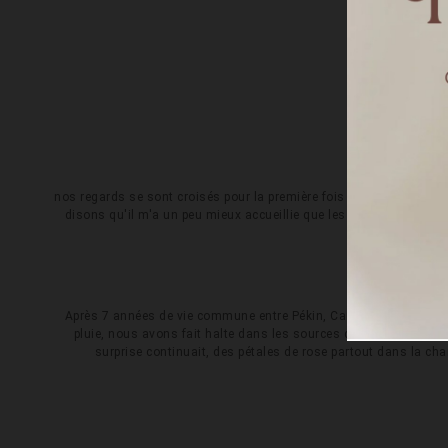
Découvrez
Un m
Co
nos regards se sont croisés pour la première fois en école à Reims 
disons qu'il m'a un peu mieux accueillie que les autres... après 
so
Comm
Après 7 années de vie commune entre Pékin, Canton et Shanghai, 
pluie, nous avons fait halte dans les sources d'eau chaude et c'e
surprise continuait, des pétales de rose partout dans la c