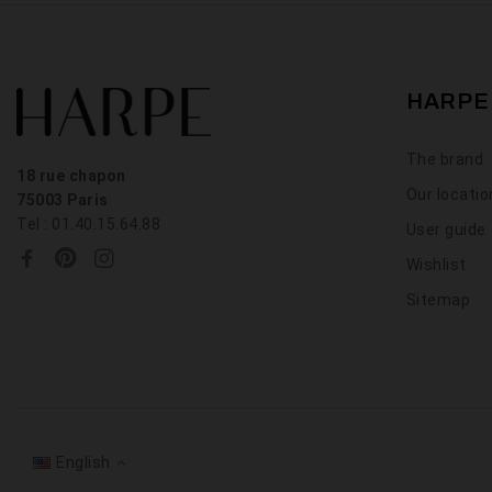
HARPE
The brand
18 rue chapon
Our locati
75003 Paris
Tel : 01.40.15.64.88
User guide
Wishlist
Sitemap
English