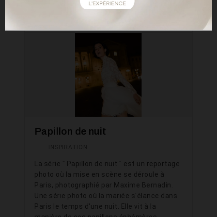
LIRE
Papillon de nuit
—
INSPIRATION
La série " Papillon de nuit " est un reportage
photo où la mise en scène se déroule à
Paris, photographié par Maxime Bernadin.
Une série photo où la mariée s'élance dans
Paris le temps d'une nuit. Elle vit à la