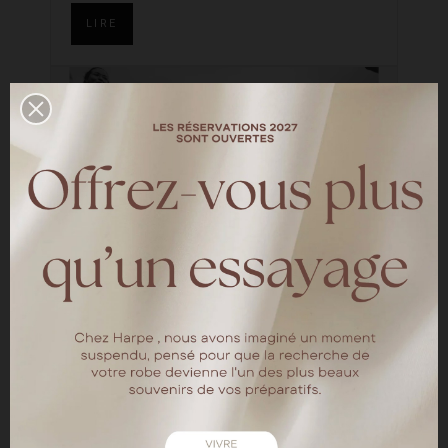
LIRE
Le mariage d'Alizée et Pierre
—
HARPE BRIDES
Découvrez le mariage d' Alizée et Pierre le
14 juillet aux Château de Barthélémy près
de Paris. Un mariage sur le thème de Tahiti
aux animations inoubliables. La mariée a
choisi la robe de mariée Meghan sur-mesure