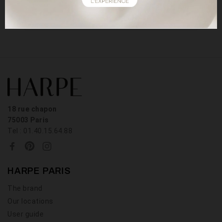
LIRE
18 rue chapon
75003 Paris
Tel : 01.40.15.64.88
HARPE PARIS
The brand
Our locations
User guide