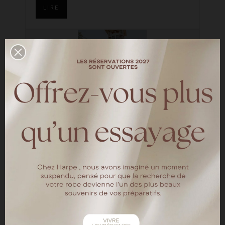
LIRE
Un mariage au Bassin
d'Arcachon
—
HARPE BRIDES
Découvrez le shooting d'inspiration réalisé à
la Villa Tosca organisé par la société de
wedding planner L'amie des mariés La
mariée porte la robe de mariée Atlanta