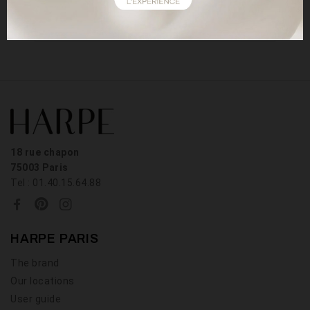
LIRE
18 rue chapon
75003 Paris
Tel : 01.40.15.64.88
HARPE PARIS
The brand
Our locations
User guide