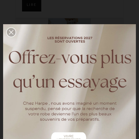
LIRE
Un mariage au Bassin
d'Arcachon
—
HARPE BRIDES
Découvrez le shooting d'inspiration réalisé à
la Villa Tosca organisé par la société de
wedding planner L'amie des mariés La
mariée porte la robe de mariée Atlanta