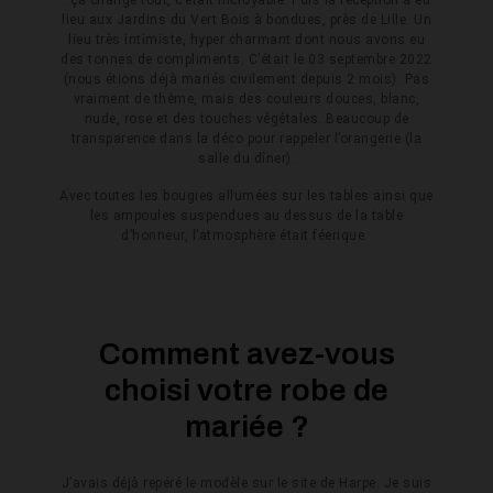
: ça change tout, c’était incroyable. Puis la réception a eu
lieu aux Jardins du Vert Bois à bondues, près de Lille. Un
lieu très intimiste, hyper charmant dont nous avons eu
des tonnes de compliments. C’était le 03 septembre 2022
(nous étions déjà mariés civilement depuis 2 mois). Pas
vraiment de thème, mais des couleurs douces, blanc,
nude, rose et des touches végétales. Beaucoup de
transparence dans la déco pour rappeler l’orangerie (la
salle du dîner).
Avec toutes les bougies allumées sur les tables ainsi que
les ampoules suspendues au dessus de la table
d’honneur, l’atmosphère était féerique.
Comment avez-vous
choisi votre robe de
mariée ?
J’avais déjà repéré le modèle sur le site de Harpe. Je suis