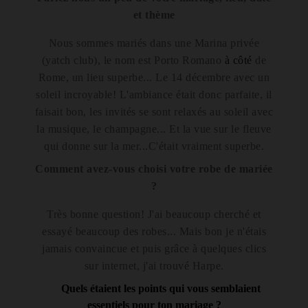
et thème
Nous sommes mariés dans une Marina privée
(yatch club), le nom est Porto Rom
ano
à côté
de
R
ome, un lieu
superbe.
.. Le 14
décembre
avec un
soleil incroyable
! L'ambiance
était
donc parfaite, il
faisait bon, les invités se sont relaxés au
soleil
avec
la musique, le champagne... Et la vue sur le fleuve
qui donne sur la m
er...
C'était vraiment superbe.
Comment avez-vous choisi votre robe de mariée
?
Tr
ès
bonne question! J'ai beaucoup cherché et
essayé beaucoup des robes... Mais bon je n'étais
jamais
convaincue
et
puis grâce à quelques clics
sur internet, j'ai trouvé Harpe.
Quels étaient les points qui vous semblaient
essentiels pour ton mariage ?