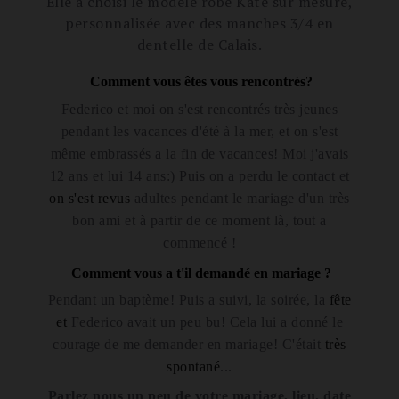
Elle a choisi le modèle robe Kate sur mesure,
personnalisée avec des manches 3/4 en
dentelle de Calais.
Comment vous êtes vous rencontrés?
Federico et
moi
on s'est rencontrés très jeunes
pendant les vacances
d'été
à la mer, et on s'est
même
embrassés
a la fin de vacances! Moi j'avais
12 ans et lui 14 ans:)
Puis
on a
perdu
le contact et
on s'est revus
adultes
pendant le mariage d'un
très
bon
ami
et à partir de ce moment là, tout a
commencé !
Comment vous a t'il demandé en mariage ?
Pendant un
baptème!
Puis a suivi, la soirée, la
fête
et
Federico avait un peu bu! Cela lui a donné le
courage de me demander en mariage! C'était
très
spontané
...
Parlez nous un peu de votre mariage, lieu, date