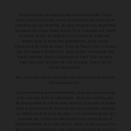
Nous voulions un mariage qui nous ressemble ! Nous
avons tenu à vraiment inviter uniquement nos amis et les
membres de nos familles, les plus proches afin de profiter
au maximum d'eux. Nous étions 70 et la plupart ont même
pu rester dormir au château tout le long du week-end.
Même dans le choix des prestataires, nous avons
fonctionné au coup de cœur. Pour les fleurs, nous n'avons
pas fait appel à un fleuriste. Nous avons commandé des
fleurs séchées (Rosa Cadaques) et c'est Tina ma belle-
sœur qui s'est chargée de mon bouquet. Elle a fait un
travail magnifique.
Nos alliances ont été réalisées sur mesure par la mère de
notre meilleur ami.
La partie traiteur a été entièrement gérée par la cousine de
mon mari qui tient un restaurant. Nous ne voulions pas
de photographe et une de mes témoins m'a parlé de Gaëlle
Caré et de son travail. Nous avons eu un premier échange
au téléphone et là coup de cœur ! J'ai immédiatement été
touchée par l'amour qu'elle porte à son métier et ça se
reflète tellement dans ses photos. Nous avons aujourd'hui
des photos magnifiques que nous serons fiers de montrer