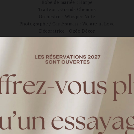
Robe de mariée : Harpe
Traiteur : Grands Chemins
Orchestre : Whisper Note
Photographe / Caméraman : We are in Love
Décoratrice : Ozéo Décor