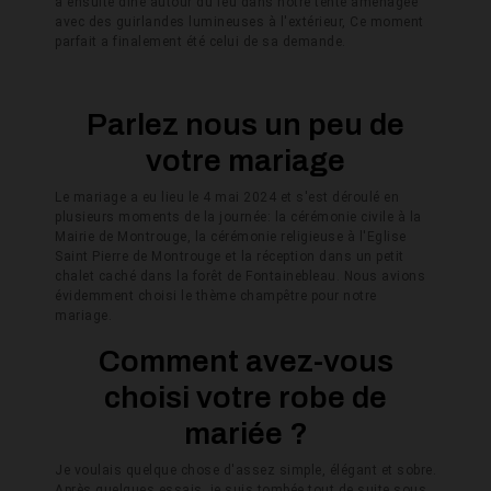
a ensuite dîné autour du feu dans notre tente aménagée
avec des guirlandes lumineuses à l'extérieur, Ce moment
parfait a finalement été celui de sa demande.
Parlez nous un peu de
votre mariage
Le mariage a eu lieu le 4 mai 2024 et s'est déroulé en
plusieurs moments de la journée: la cérémonie civile à la
Mairie de Montrouge, la cérémonie religieuse à l'Eglise
Saint Pierre de Montrouge et la réception dans un petit
chalet caché dans la forêt de Fontainebleau. Nous avions
évidemment choisi le thème champêtre pour notre
mariage.
Comment avez-vous
choisi votre robe de
mariée ?
Je
voulais quelque chose d'assez simple, élégant et sobre.
Après quelques essais, je suis tombée tout de suite sous