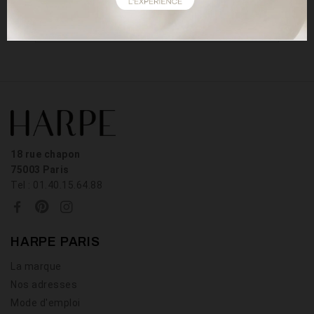
LIRE
18 rue chapon
75003 Paris
Tel : 01.40.15.64.88
HARPE PARIS
La marque
Nos adresses
Mode d'emploi