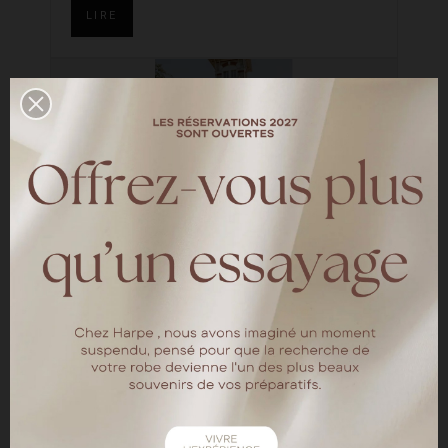
LIRE
Un mariage au Bassin
d'Arcachon
—
LES MARIÉES HARPE
Découvrez le shooting d'inspiration réalisé à
la Villa Tosca organisé par la société de
wedding planner L'amie des mariés La
mariée porte la robe de mariée Atlanta