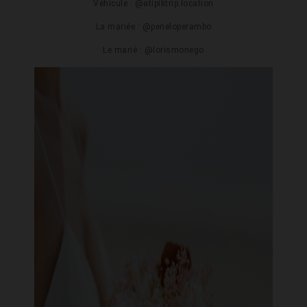
Véhicule : @
atipiktrip.location
La mariée : @
peneloperambo
Le marié : @
lorismonego