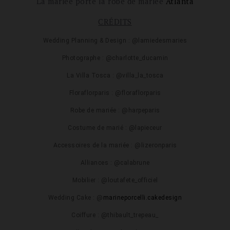
La mariée porte la robe de mariée
Atlanta
CRÉDITS
Wedding Planning & Design : @
lamiedesmaries
Photographe : @
charlotte_ducamin
La Villa Tosca : @
villa_la_tosca
Floraflorparis : @
floraflorparis
Robe de mariée : @
harpeparis
Costume de marié : @
lapieceur
Accessoires de la mariée : @
lizeronparis
Alliances : @
calabrune
Mobilier : @
loutafete_officiel
Wedding Cake : @
marineporcelli.cakedesign
Coiffure : @
thibault_trepeau_