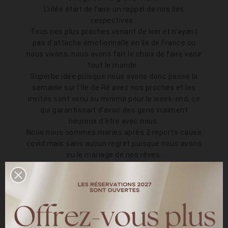
L'idée était de faire un rappel de nos îles
respectives.
Tous nos plus proches venant de loin et n'ayant
pas d'attache émotionnelle en île de France ou
nous vivons, nous avons fait le choix de faire venir
tout le monde.
Superbe idée puisque nous avons donc passé la
semaine sur l'île de Ré avec nos proches et les
invités sont venu au minima pour le week-end, ce
qui garantissait d'avoir des gens vraiment
heureux d'être avec nous.
Nous nous sommes mariés après 2 reports cause
covid mais sans aucun regret puisque nous avons
eu le mariage de nos rêves.
Le maire nous a même autorisé à réaliser notre
célébration laïque dans les ruines de l'abbaye des
Châteliers, un lieu rempli d'histoire et qui a donné
à notre cérémonie une dimension magique.
La fête elle, a été réalisé face à la mer dans un
terrain privé. Nous avons eu un temps fantastique