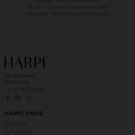
costume : @samsonsurmesure
fleuriste : @velvet_signaturemariages
maquillage : @carlotaconseilesthetique
18 rue chapon
75003 Paris
Tel : 01.40.15.64.88
HARPE PARIS
The brand
Our locations