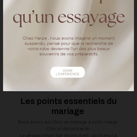
et une grande marée qui nous a garantie une mer
impressionnante pour nos convives.
La robe
Pour la robe j'ai craqué sur la robe Pénélope. Une
Pénélope portant une Pénélope c'était un signe.
J'ai adoré l'ambiance du showroom, me sentir
princesse à chaque essayage et pouvoir choisir
de la transformer pour la rendre parfaite à mes
yeux.
Mes convives ont adoré, j'étais belle et ma robe
me ressemblais.
Les points essentiels du
mariage
Nous avons sus faire un mariage à notre image.
Chic et décontracté.
Le dessert était fait de clin d'œil : un chariot a