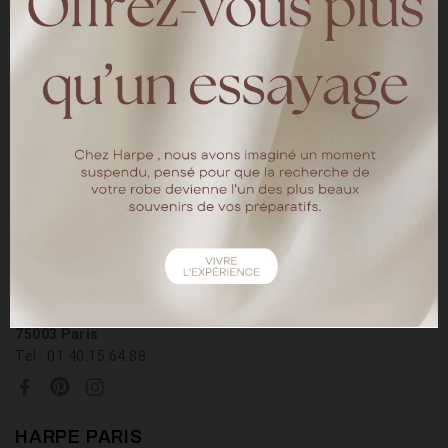
CRÉDITS
Décoration : Marion de Caravane Palace
Fleuriste : Melaïne Bois fleuri
Photographe : Neupap photography
18 rue chapon
75003 Paris
Tel : 01.40.15.64.88
HARPE PARIS