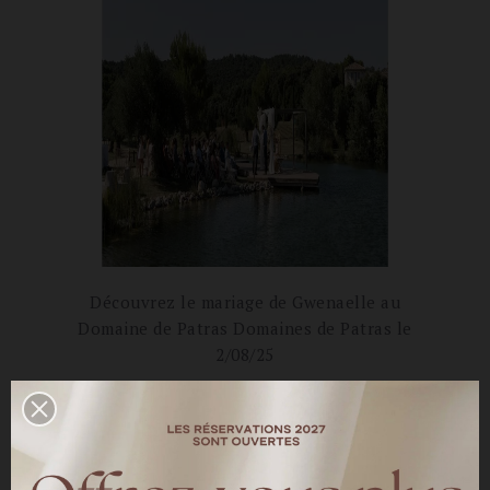
Découvrez le mariage de Gwenaelle au
Domaine de Patras
Domaines de Patras le
2/08/25
Gwenaelle porte la robe de mariée Juliette sur-
mesure, collection intemporelle, robe de
mariée entièrement en tulle brodé français et
crêpe