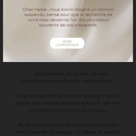
le premier essayage. Mais c’est surtout votre
simplicité, vos conseils, votre
professionnalisme, qui m’ont plus dès le
départ.
Et J’ai retrouvé à travers vous la complicité
mère-fille qui est très importante pour moi ! Et
le résultat final a été plus que réussi ! Je me
suis senti belle, a l’aise, et fière de ma robe
tout à long de la journée
Quels étaient les points qui vous
semblaient essentiels pour votre mariage ?
le point essentiel pour notre mariage était de
passer une journée magique, entourée que des
personnes essentielles pour nous.
Nous avons un petit dictons qui résume bien
notre journée de mariage ; “l’amour se nourrit