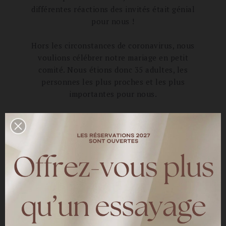
différentes réactions des invités était génial
pour nous !
Hors les circonstances de coronavirus, nous
voulions célébrer notre mariage en petit
comité. Nous étions donc 35 adultes, les
personnes les plus proches et les plus
importantes pour nous.
Comment avez-vous choisi votre robe de
mariée ?
Comme vous le savez, vous avez été pour moi
un grand coup de cœur.
J’ai fais mes tous premiers essayages chez
vous, qui ont été concluants car je n’ai jamais
voulu allez voir chez d’autres magasins où
créateurs ! J’ai trouvé mon coup de cœur dès