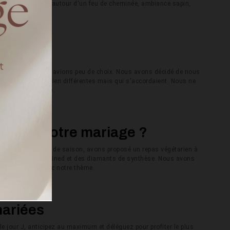
rnal chaleureux, autour d'un feu de cheminée, ambiance sapin,
mariée ?
e. A Toulouse nous avions peu de choix. Nous avons décidé de nous
voir deux tenues bien différentes mais qui s'accordaient. Nous ne
l'équipe de Harpe.
s pour votre mariage ?
cal, zéro déchet et de saison, avons proposé un repas végétarien à
nes labellisées fairmined et des diamants de synthèse. Nous avons
le en harmonie avec notre thème.
mariées
 le jour J, anticipez au maximum et déléguez pour profiter le plus