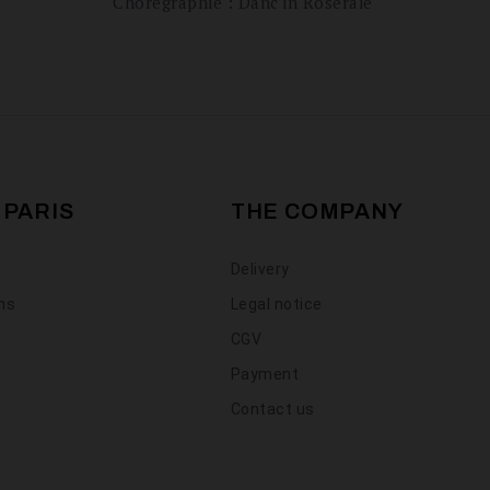
Chorégraphie : Danc'in Roseraie
 PARIS
THE COMPANY
Delivery
ons
Legal notice
CGV
Payment
Contact us