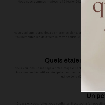
Nous nous sommes mariées le 19 février 2022 à Caraman au Châ
Comment
Nous voulions toutes deux se marier en blanc, et nous mettions u
tourner toutes les deux vers la même boutique parisienne qui rép
connaissions pas 
Quels étaient les poi
Nous voulions un mariage à notre image et le plus éco-responsable
tous nos invités, utilisé principalement des fleurs de saison et
utilisé de la décoration de sec
Un pet
Croyez en vous, faites vous confiance, il est tout à fait possibl