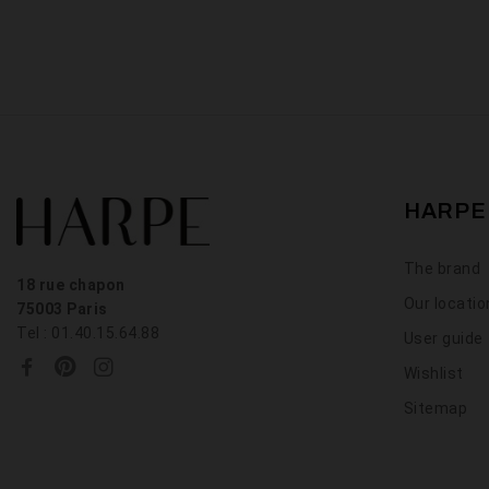
HARPE
The brand
18 rue chapon
Our locati
75003 Paris
Tel : 01.40.15.64.88
User guide
Wishlist
Sitemap