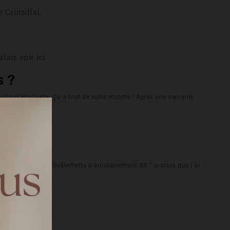
 Croisillat.
lais voir ici
s ?
udio d'étudiante. Ça a tout de suite matché ! Après une semaine
uple.
ite?
ant les cœurs, Guillemette a soudainement dit '' je crois que j'ai
his !
ge