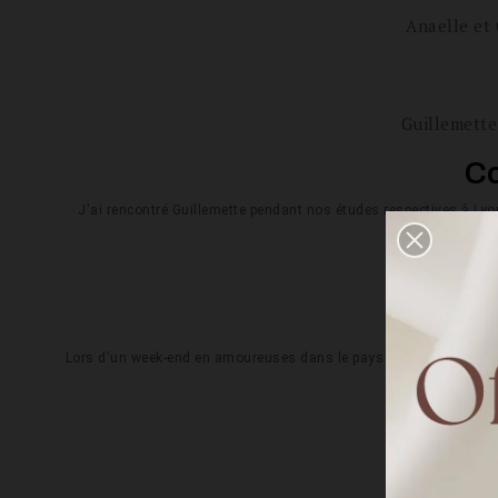
Anaelle et 
Guillemette 
Co
J'ai rencontré Guillemette pendant nos études respectives à Ly
d'éc
Com
Lors d'un week-end en amoureuses dans le pays Basque, nous nous b
envi
P