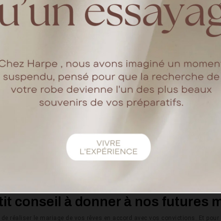
teau du Croisillat en Haute Garonne (31). Nous rêvions d'un mariage hive
bougies, dans les tons verts et terra cotta.
 avez-vous choisi votre robe de 
n point d'honneur à trouver une marque française, de fabrication français
ondait à nos critères, qui respectait notre budget et qui nous permettait d'a
nos tenues respectives, nous avons fait confiance au professionnalisme de 
nts qui vous semblaient essentiel
 et éthique possible. C'est pourquoi nous avons fait appel à un traiteur lo
 locales, des tenues made in France, des alliances dont l'or est issu de mi
onde main ou home made lorsque cela était possible. Tout ceci a été possib
it conseil à donner à nos futures 
e de réaliser le mariage de vos rêves en accord avec vos convictions. Et pour