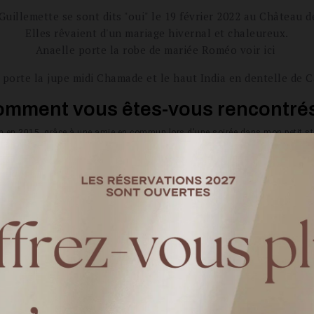
Guillemette se sont dits "oui" le 19 février 2022 au Château de
Elles rêvaient d'un mariage hivernal et chaleureux.
Anaelle porte la robe de mariée Roméo voir ici
porte la jupe midi Chamade et le haut India en dentelle de Ca
mment vous êtes-vous rencontré
on en 2015, grâce à une amie en commun lors d'une soirée dans mon petit st
hanges intempestifs de SMS, nous nous sommes mises officiellement en co
ment/où la demande s'est-elle fa
aladions le long de la plage à Saint Jean de Luz, un soleil d'hiver réchauff
e qu'on se marie''. En toute simplicité, j'ai répondu '' d'accord''. Pas de chic
arlez nous un peu de votre maria