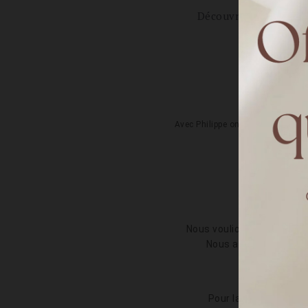
Découvrez le mariage 
Co
Avec Philippe on s'est rencontrés
Com
P
Nous voulions un mariage 
Nous aimions l'idée du
Comment
Pour la robe, je n'ava