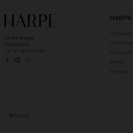
HARPE
The brand
18 rue chapon
Our locati
75003 Paris
Tel : 01.40.15.64.88
User guide
Wishlist
Sitemap
English