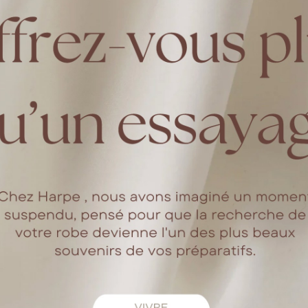
de Laure et Philippe le 12 août 2023 (a confirmer date) au
ch
La mariée porte la robe Juliette réalisée sur-mesure.
Voir la robe
mment vous êtes-vous rencontré
 il y a presque 10 ans sur les bancs de la faculté et nous avons écrit ensembl
ment/où la demande s'est-elle fai
L'évidence s'est faite petit à petit et il y a un moment où on a sauté le pas.
arlez-nous un peu de votre maria
simple et élégant, où tous ceux qu'on aime se réunissent dans la j
 mariage à l'extérieur, les balades dans les jardins et la soirée fé
 avez-vous choisi votre robe de 
is pas d'idée précise alors j'ai tout essayé. J'ai fait beaucoup de