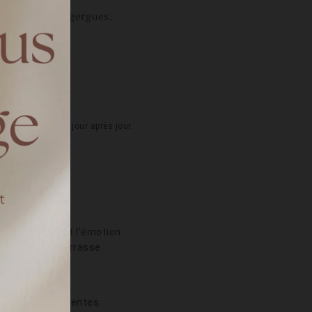
âteau de Flaugergues.
s ?
e notre histoire, jour après jour.
te ?
ge
oie, l'amour et l'émotion.
erique sur la terrasse.
mariée ?
 boutiques différentes.