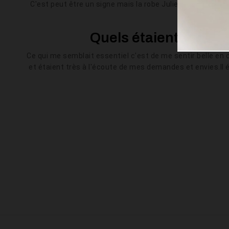
C'est peut être un signe mais la robe Juliette de Harpe e
to
Quels étaient les po
Ce qui me semblait essentiel c'est de me sentir belle en c
et étaient très à l'écoute de mes demandes et envies.Il éta