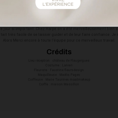
st la toute première que j'ai essayée. Et elle n'a jamais quitté ma
ur des magasins, je suis vite retournée chez Harpe choisir ma ro
ints qui vous semblaient essentiels
e jour si important. Chez Harpe on a été merveilleusement bien ac
it très facile de se laisser guider et de leur faire confiance. Je 
Alors Merci encore à toute l'équipe pour ce merveilleux travail.
Crédits
Lieu réception : château de Flaugergues
Costume : Lanieri
Fleuriste : Faustine fleursdesign
Maquilleuse : Maëlis Pages
Coiffeuse : Marie Taurines maatmakeup
Coiffe : maison Massillon