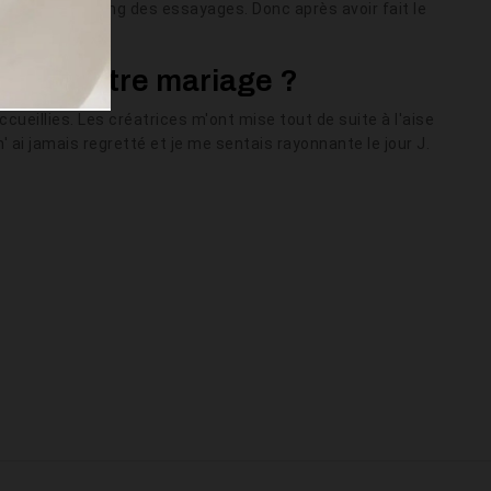
 tête tout au long des essayages. Donc après avoir fait le
be.
 pour votre mariage ?
cueillies. Les créatrices m'ont mise tout de suite à l'aise
n' ai jamais regretté et je me sentais rayonnante le jour J.