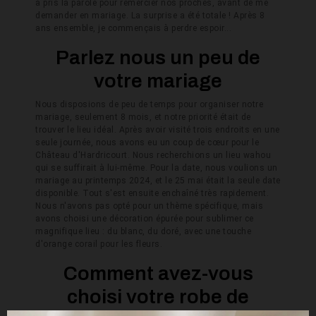
a pris la parole pour remercier nos proches, avant de me
demander en mariage. La surprise a été totale ! Après 8
ans ensemble, je commençais à perdre espoir...
Parlez nous un peu de
votre mariage
Nous disposions de peu de temps pour organiser notre
mariage, seulement 8 mois, et notre priorité était de
trouver le lieu idéal. Après avoir visité trois endroits en une
seule journée, nous avons eu un coup de cœur pour le
Château d'Hardricourt. Nous recherchions un lieu wahou
qui se suffirait à lui-même. Pour la date, nous voulions un
mariage au printemps 2024, et le 25 mai était la seule date
disponible. Tout s'est ensuite enchaîné très rapidement.
Nous n'avons pas opté pour un thème spécifique, mais
avons choisi une décoration épurée pour sublimer ce
magnifique lieu : du blanc, du doré, avec une touche
d'orange corail pour les fleurs.
Comment avez-vous
choisi votre robe de