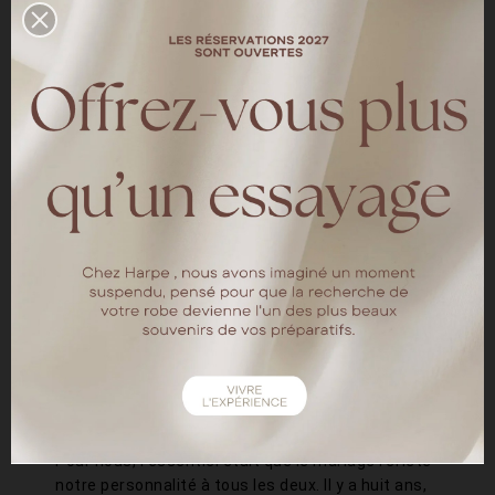
mariée ?
Je souhaitais une robe à la fois simple et
élégante, ornée de dentelle. Ayant découvert
Harpe sur les réseaux sociaux, je tenais
absolument à faire mes premiers essayages dans
leur boutique. Il était également essentiel pour
moi que ma robe soit confectionnée en France.
Après avoir hésité entre plusieurs modèles, la
robe Sophie s'est imposée comme une évidence.
Elle était parfaite ! Et que dire de l'équipe, elle
était formidable.
Quels étaient les points
qui vous semblaient
essentiels pour votre
mariage ?
Pour nous, l'essentiel était que le mariage reflète
notre personnalité à tous les deux. Il y a huit ans,