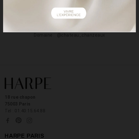
CRÉDITS
Notre photographe était : @
adelaidephotographe
Traiteur : @mattmondetraiteur
Domaine : @chateau_chanzeaux
18 rue chapon
75003 Paris
Tel : 01.40.15.64.88
HARPE PARIS