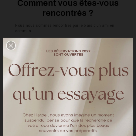
Comment vous êtes-vous
rencontrés ?
Nous nous sommes rencontrés par le biais d’un ami en
commun.
Comment/où la demande
s'est-elle faite?
La demande s’est faite à La Rochelle, lors d’une
promenade en bord de mer le 15 juin 2024.
Parlez nous un peu de
votre mariage
Notre mariage s’est déroulé au château de Chanzeaux,
domaine privé appartenant à la famille de mon époux.
Nous voulions quelque chose de simple, avec une petite
touche de terracota.