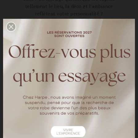
tellement le lieu, la déco et l’ambiance
reflètent votre personnalité ?
Et si pour commencer vous optiez pour un lieu
atypique comme le
Off Paris Seine
pour votre
jour-j ? Plutôt atypique et convivial comme
espace que de pouvoir se dire “Oui” dans un
hôtel flottant sur les bords de la Seine. Ça
change de la péniche traditionnelle ! Et qui
plus est, vous pouvez loger quelques invités
sur place !
Venez découvrir notre shooting coup de coeur
imaginé par Eva & Ambre de
Sweet Blossom
et
photographié par
Pierre Atelier
.
Ce qu’on aime dans ce shooting : cette jolie
mariée en combinaison
Harpe Paris
, un brin
espiègle.