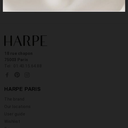
18 rue chapon
75003 Paris
Tel : 01.40.15.64.88
HARPE PARIS
The brand
Our locations
User guide
Wishlist