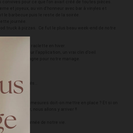
onvives pour ce que l’on avait créé de toutes pièces.
ne et joyeux, au vin d’honneur avec bar à vinyles et
t le barbecue puis le reste de la soirée.
cette journée.
d truck à pizzas. Ce fut le plus beau week-end de notre
parti pris de la raclette en hiver.
nversation sur l'application, un vrai clin d’oeil.
halet à la montagne pour notre mariage.
s étions confinés…
ous étions 43.
anger ? Quelles mesures doit-on mettre en place ? Et si on
porte bonheur, nous allons y arriver !!
ons la pire journée de notre vie.