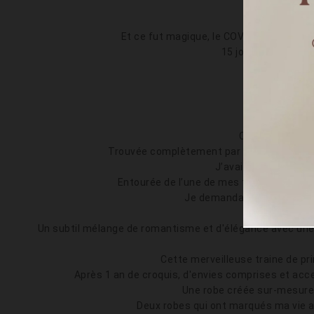
Les peti
Et ce fut magique, le COVID était bien 
15 jours après, de
Nous
Comme le reste
Trouvée complètement par hasard, je voulu
J’avais vu sur le sit
Entourée de l’une de mes témoins et de 
Je demanda la faveur à Mari
Un subtil mélange de romantisme et d'élégance avec une 
Cette merveilleuse traine de p
Après 1 an de croquis, d'envies comprises et acc
Une robe créée sur-mesure e
Deux robes qui ont marqués ma vie av