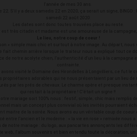
l’année de mes 30 ans.
e 22. S’il y a deux samedis 22 en 2020, ça serait un signe, BINGO : l
samedi 22 août 2020.
Les dates sont donc toutes trouvées place au reste.
r est très citadin et madame est une amoureuse de la campagne,
Le lieu, notre coup de coeur !
n » simple mais chic et surtout à notre image. Au départ, nous s
fait chemin arrière lorsque le traiteur nous a expliqué tout ce 
e de notre acolyte chien, l’authenticité d’un lieu à la campagne et 
contrainte.
avons visité le Domaine des Hirondelles à Longvilliers, ce fut le c
des propriétaires adorables qui ne nous présentaient par un lieu d
ntourés par les prés de chevaux. Le charme opère et presque inst
qui restait à la propriétaire ! C’était un signe !!
tre mariage soit 100% nous : festif, simple, chic mais remplis de
nnel mais un concept plus convivial où les invités pourraient éch
ment maitre de la soirée. Nous avons eu un véritable coup de coe
é entre l’ancien et le moderne : « la vie en rose » remixée nous a 
s de notre mariage : du logo, aux pancartes annonçants les diffé
ite web, l'album souvenirs et bien entendu toute la décoration, un v