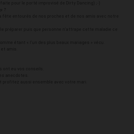
ite pour le porté improvisé de Dirty Dancing) ;-)
ge ?
a fête entourés de nos proches et de nos amis avec notre
à le préparer puis que personne n’attrape cette maladie ce
comme étant « l’un des plus beaux mariages » vécu.
 et amis.
s ont eu vos conseils.
les anecdotes.
et profitez aussi ensemble avec votre mari.