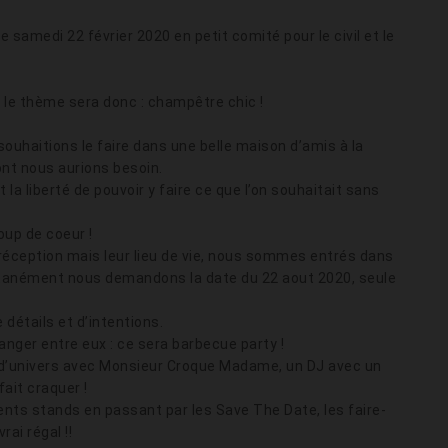
e samedi 22 février 2020 en petit comité pour le civil et le
 le thème sera donc : champêtre chic !
ouhaitions le faire dans une belle maison d’amis à la
dont nous aurions besoin.
la liberté de pouvoir y faire ce que l’on souhaitait sans
oup de coeur !
e réception mais leur lieu de vie, nous sommes entrés dans
antanément nous demandons la date du 22 aout 2020, seule
 détails et d’intentions.
anger entre eux : ce sera barbecue party !
ur d’univers avec Monsieur Croque Madame, un DJ avec un
fait craquer !
rents stands en passant par les Save The Date, les faire-
rai régal !!