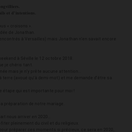
ngvilliers.
ils et d’intentions.
ous « croisons ».
 idée de Jonathan.
encontrés à Versailles) mais Jonathan n’en savait encore
eekend à Séville le 12 octobre 2018.
 je chéris tant.
ée mais je n’y prête aucune attention...
x à terre (avoué qu’à demi-mot) et me demande d’être sa
te étape qui est importante pour moi !
 la préparation de notre mariage.
lait nous arriver en 2020…
iter pleinement du civil et du religieux.
our préparer ces moments si précieux, ce sera en 2020,