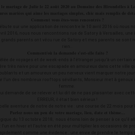
le mariage de Julie le 22 août 2020 au Domaine des Hirondelles à Lo
ures mariées qui aime les mariages simples, chic mais remplis de déta
Comment vous êtes-vous rencontrés ?
ébute sur une application de rencontre le 10 avril 2016 où nous n
avril 2016, nous nous rencontrions rue de Satory à Versailles, une
 grands parents ont vécu rue de Satory et mes parents se sont r
rien…
Comment/où la demande s'est-elle faite ?
êlée de voyages et de week-ends à l’étranger jusqu’à un certain w
ère très naïve pour une escapade en amoureux dans cette ville que
roublants et un amoureux un peu nerveux vient marquer notre journ
 sur l’un des nombreux rooftops sévillants, Monsieur met à genou
femme.
lui demande de se relever et lui dit de ne pas plaisanter avec cet
ERREUR, il était bien sérieux !
s belle aventure de notre de notre vie : une course de 22 mois pour
Parlez nous un peu de votre mariage, lieu, date et thème...
ique du 13 octobre 2018, nous étions loin de penser à ce qu’il al
’un en hiver et l’autre en été pour multiplier les occasions de prof
rapidement comme une évidence : une envie de prendre le temps p