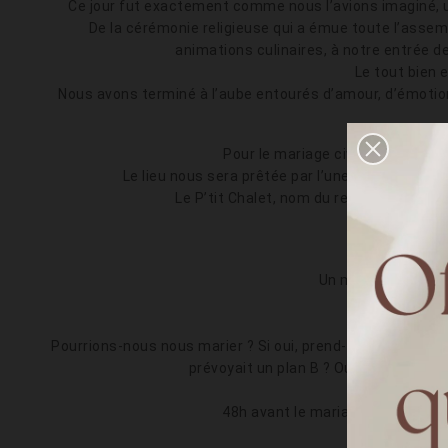
Ce jour fut exactement comme nous l’avions imaginé, 
De la cérémonie religieuse qui a émue toute l’assem
animations culinaires, à notre entrée de
Le tout bien 
Nous avons terminé à l’aube entourés d’amour, d’émotio
Pour le mariage civil, c’était en 
Le lieu nous sera prêtée par l’une de mes témoins
Le P’tit Chalet, nom du restaurant, ét
Un mariage civil 
Nous avions e
Pourrions-nous nous marier ? Si oui, prend-on le risque d
prévoyait un plan B ? Oui mais quand ?
48h avant le mariage religieux, 