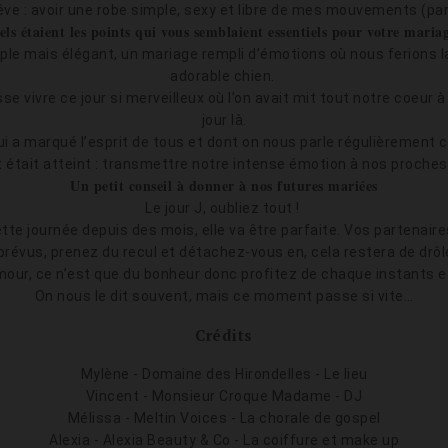
e : avoir une robe simple, sexy et libre de mes mouvements (parfa
ls étaient les points qui vous semblaient essentiels pour votre maria
le mais élégant, un mariage rempli d’émotions où nous ferions l
adorable chien.
se vivre ce jour si merveilleux où l’on avait mit tout notre coeur 
jour là.
i a marqué l’esprit de tous et dont on nous parle régulièrement 
t était atteint : transmettre notre intense émotion à nos proches
Un petit conseil à donner à nos futures mariées
Le jour J, oubliez tout !
te journée depuis des mois, elle va être parfaite. Vos partenaire
imprévus, prenez du recul et détachez-vous en, cela restera de drô
mour, ce n’est que du bonheur donc profitez de chaque instants 
On nous le dit souvent, mais ce moment passe si vite…
Crédits
Mylène - Domaine des Hirondelles - Le lieu
Vincent - Monsieur Croque Madame - DJ
Mélissa - Meltin Voices - La chorale de gospel
Alexia - Alexia Beauty & Co - La coiffure et make up