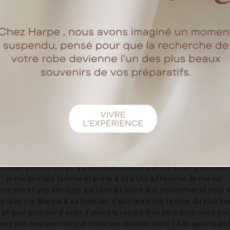
ts tracas habituels des mariés hors covid nous semblent si loin 
Allez profitons-en ça va être magique !
présent mais nous avons composés et fais attention, notre bonheu
ux mariages plus tard avec 0 décalage de date et enfin nous le sa
 sommes mariés et nous avons une bonne étoile au dessus de 
MARIAGE COVID - MARIAGE SOLIDE
Comment avez-vous choisi votre robe de mariée ?
 de notre mariage, ma rencontre avec Marina & sa maman fut un
 prendre rendez-vous au showroom pour ma robe civile, je pensa
e, LA robe civile que je cherchais « Marie des Fleurs ». Une robe sim
ma maman, les essayages confirma le coup de coeur mais mon oeil
na de regarder la collection et en voyant un modèle, je voulu à tou
Lorsque je sortis de la cabine, ma mère pleura, c’était elle !
coupe près du corps qui épousait ma silhouette et un grand décol
je me sentais femme et prête à dire OUI à l’homme de ma vie.
rincesse et une découpe qui laissait place aux mouvements pour
eptées par Marina & sa maman, d’ajustements, la robe du plus b
t quel bonheur d’avoir d’abord le regard d’un père émerveillé pu
ec non pas une marque mais une relation mère / fille qui m’a été 