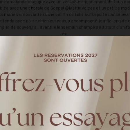
une ambiance magique avec un véritable engouement de tous nos c
blée avec une chorale de Gospel @MeltinVoices et un prêtre moder
s mariés émouvante suivie par 1h de folie sur la piste danse avan
entendu avec notre chien qui nous a accompagné tout le long de 
ns et de souvenirs… avant le lendemain champêtre autour d’un foo
vie.
hiver donc après le concept du barbecue en été, nous avons fais le 
, le restaurant où je travaillais lorsque nous avons début notre co
ait déjà un concept mais mon amie l’a entièrement décoré façon c
C’était magique ! Une très belle surprise !
Mariage en crise sanitaire, pas simple ?
complètement insoucieux du COVID mais 3 semaines plus tard nou
u de la chance et quelle chance : aucun cas le 22 février 2020, n
Ce fut alors une longue période de doutes et d’incertitudes…
e faire un cluster ? Prend-on le risque de mettre nos proches en d
 Nous avons toujours eu beaucoup de chance, le 22 est un chiffre 
Ça se profile mais on avance petit pas à petit pas...
nous sommes peut-être cas contact, nous faisons un test, nous viv
Puis vient le résultat, il est négatif, nous allons y arriver !