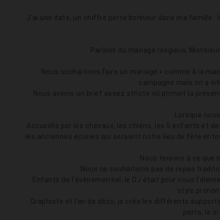
J’ai une date, un chiffre porte bonheur dans ma famille : l
Parlons du mariage religieux, Monsieu
Nous souhaitions faire un mariage « comme à la maiso
campagne mais on a vite 
Nous avions un brief assez stricte où primait la présenc
Lorsque nous 
Accueillis par les chevaux, les chiens, les 5 enfants et 
les anciennes écuries qui seraient notre lieu de fête e
Nous tenions à ce que no
Nous ne souhaitions pas de repas traditio
Enfants de l’évènementiel, le DJ était pour nous l’élé
style prononc
Graphiste et fan de déco, je créa les différents support
parts, le s