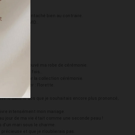
de nous !
r n’a pas été entaché bien au contraire.
vons : 0 cas COVID…
nous.
 coup de coeur.
is avoir déjà trouvé ma robe de cérémonie.
ple et sexy à la fois…
 fut attiré par la collection cérémonie.
t prix l’essayer : Florette.
leté dans le dos que je souhaitais encore plus prononcé,
 vivre intensément mon mariage.
eau jour de ma vie était comme une seconde peau !
is d’un mari sous le charme.
précieuse et que je n’oublierais pas.