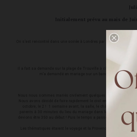
Jul
Initialement prévu au mais de Jui
On s’est rencontré dans une soirée à Londres par l’intermédiaire
Il a fait sa demande sur la plage de Trouville à côté de Deauvile. O
m’a demandé en mariage sur un banc de sable en faisa
Nous nous sommes mariés civilement quelques mois après la deman
Nous avons décidé de faire rapidement le civil en petit comité puis 
octobre, le 2 ! 1 semaine avant, la salle, le château du Galoupe
parents à 30 minutes du lieu du mariage dans le sud de la France
devions être 350 au début ! Puis le temps a passé, les péripéties
un vendr
Les thématiques étaient le voyage et la Provence bien évidement 