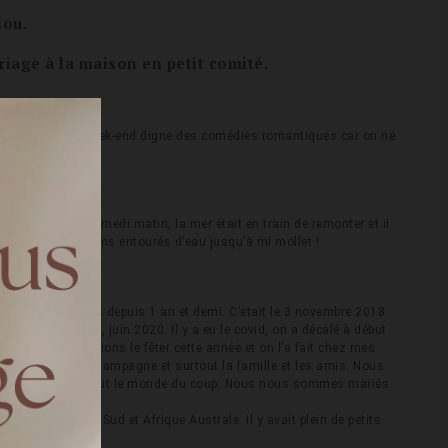
dou.
riage à la maison en petit comité.
assé un premier week-end digne des comédies romantiques car on ne
sur la plage le samedi matin, la mer était en train de remonter et il
tions, nous étions entourés d’eau jusqu’à mi mollet !
ous organisions depuis 1 an et demi. C’était le 3 novembre 2018.
 retour de voyage, juin 2020. Il y a eu le covid, on a décalé à début
lâché, nous voulions le fêter cette année et on l’a fait chez mes
ur, du vins, du champagne et surtout la famille et les amis. Nous
vons pu profiter de tout le monde du coup. Nous nous sommes mariés
ns fait !
n Amérique du Sud et Afrique Australe. Il y avait plein de petits