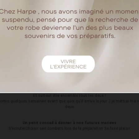
faire appel à nos proches.C'était donc un ami d’enfance qui était notre ma
C’était magnifique.
Comment se marier en temps de Covid
Savoir s’adapter et ne rien lâcher !
Comment avez-vous choisi votre robe de mariée ?
 coquette donc j’avais du mal à m’imaginer en robe de mariée. Je savais que le
ssembler à une meringue. Harpe a fait le reste et vous avait opéré avec vot
J’adore vos robes. Les invités ont adoré ma robe ;)
s étaient les points qui vous semblaient essentiels pour votre mari
La famille, les amis, bien manger, bien boire
Et surtout être ensemble tous les deux !
 promis quelques semaines avant que quoi qu’il arrive le jour J je mettrai 
deux
Un petit conseil à donner à nos futures mariées
S’écouterChoisir ses combats lors de la préparation Se faire plaisir