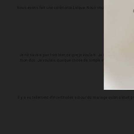
Nous avons fait une cérémonie Laïque. Nous voulions un maximum 
Je ne savais pas très bien ce que je voulais. Je ne suis pas très
mon dos. Je voulais quelque chose de simple et surtout ne pas re
Quel
Il y a eu tellement d’incertitudes autour du mariage qu’on s’était