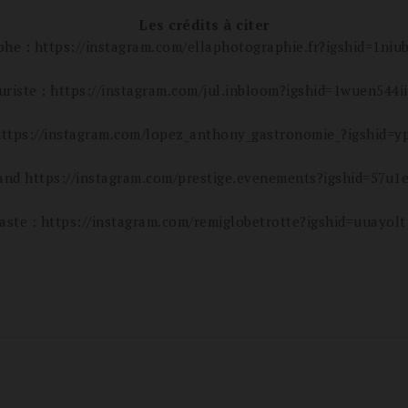
Les crédits à citer
he : https://instagram.com/ellaphotographie.fr?igshid=1ni
uriste : https://instagram.com/jul.inbloom?igshid=1wuen544i
 https://instagram.com/lopez_anthony_gastronomie_?igshid=y
and https://instagram.com/prestige.evenements?igshid=57u1
aste : https://instagram.com/remiglobetrotte?igshid=uuayol