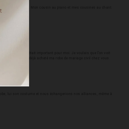
ître de cérémonie. Mon cousin au piano et mes cousines au chant.
 dos de la robe était important pour moi. Je voulais que l’on voit
re magie. J’avais déjà acheté ma robe de mariage civil chez vous.
age ?
ma robe, lui son costume et nous échangerions nos alliances, même à