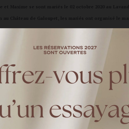
ie et Maxime se sont mariés le 02 octobre 2020 au Lavan
n au Château de Galoupet, les mariés ont organisé le ma
Comment vous êtes-vous rencontrés ?
 d’un ami en commun. On s’est tout de suite bien amusé ensemble. Et on a p
s’est pas quitté avant le dimanche soir !
Comment/où la demande s'est-elle faite?
n est parti sur un coup de tête passer le week-end là-bas. Lors d’une ballade 
nt semblant de sortir la bague du sable. Le temps de nous remettre nos emo
Parlez nous un peu de votre mariage, lieu, date et thème
de et avant notre départ pour 1 an de voyage à travers de le monde que n
de faire le mariage laïque avec toute la famille et nos amis l’été après notre
t, a annulé le mariage à cause des restrictions sanitaires. Nous n’avons rien 
 à Aiguebelle, Le Lavandou. Notre mariage était à notre image, un bon traite
 se sont enchaînées et nous étions au final 120. C’était incroyable nous a
edi car nous voulions pouvoir encore faire la fête le samedi. Ce que nous avo
! Nous voulions partager avec nos invités notre voyage d’un an en sac à dos e
détails dans la nourriture, les cadeaux des invités et la déco.