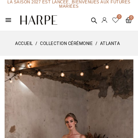
LA SAISON 2027 EST LANCÉE, BIENVENUES AUX FUTURES
MARIÉES
menu
ACCUEIL
COLLECTION CÉRÉMONIE
ATLANTA
Edition limitée