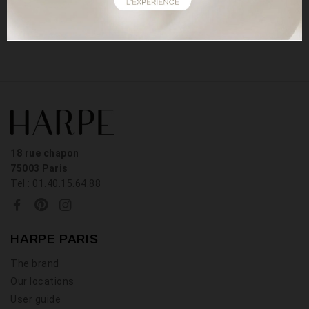
emoji="
18 rue chapon
75003 Paris
Tel : 01.40.15.64.88
HARPE PARIS
The brand
Our locations
User guide