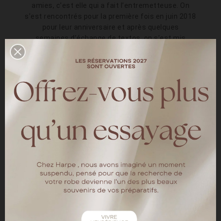
amies, c’est elle qui a fait l’entremetteuse. On
s’est rencontrés pour la première fois en juin 2018
pour leur anniversaire et après quelques
semaines d’échange de textos, on s’est mis
ensemble en août
Comment/où la demande
s'est-elle faite ?
Lors d’un dîner dans un hôtel-restaurant étoilé de
Lille qui avait déjà une valeur sentimentale pour
nous car nous y avions passé notre nuit de PACS
quelques mois avant. Mon dessert arrive sous
cloche avec une plaque en chocolat « veux tu
m’épouser? » et la ca aurait pu s’arrêter là mais la
serveuse apporte un plateau avec 3 coffrets sous
cloche transparente et Seb commence une sorte
de « qui veut gagner des millions » avec la carte
question et 3 jokers pour m’aider <img data-