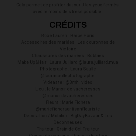
Cela permet de profiter du jour J les yeux fermés,
avec le moins de stress possible.
CRÉDITS
Robe Lauren : Harpe Paris
Accessoires des mariées : Les couronnes de
Victoire
Chaussures des mariées : Bobbies
Make Up&Hair : Laura Julliard @laura.julliard.mua
Photographe : Laura Saulle
@laurasaullephotographe
Videaste : @3mh_video
Lieu : le Manoir de vacheresses
@manoirdevacheresses
Fleurs : Marie Fichera
@marieficheraartisanfleuriste
Décoration / Mobilier : BigDayBazaar & Les
Déconneuses
Traiteur : Grain de Cel Traiteur
Groupe de musique : Popcorn Factory