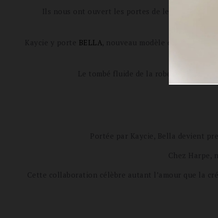
Ils nous ont ouvert les portes de leur loft par
Kaycie y porte
BELLA
, nouveau modèle de la collectio
Le tombé fluide de la robe accompagne 
Portée par Kaycie, Bella devient pr
Chez Harpe, n
Cette collaboration célèbre autant l’amour que la cr