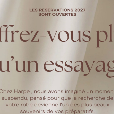
tographié et filmé par
E
Il existe des couples dont l’alchimie dépasse les mots.
ransforment chaque regard, chaque silence, chaque chanson e
Billet Doux fait partie de ceux-là.
 incarne une vision profondément sincère de l’amour et de la c
 une musique à leur image : sensible, vibrante et intensémen
spiration dans des groupes emblématiques comme The Kills, K
udence), ils composent des morceaux où les voix se réponde
euphorisantes.
avec quelques touches de français, ressemblent à des confide
d’amour universel, délicats et intemporels.
ellement imaginé sa robe de mariée avec elles : une création 
nt que Kaycie et Pierre se sont imposés comme le couple inc