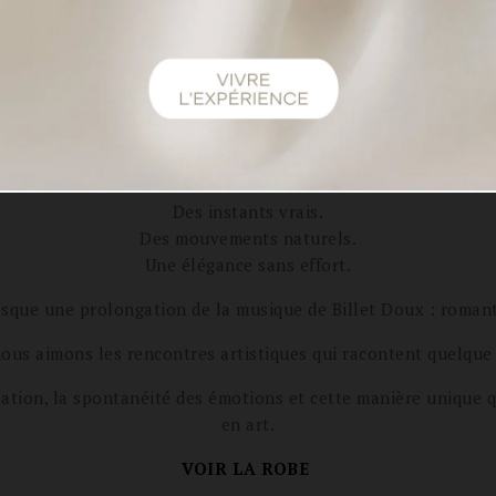
isien pour cette série photographique réalisée par Eternal M
cinématographique.
n civile 2026 de Harpe Paris : une silhouette au dos nu specta
captent la lumière avec subtilité.
les mouvements avec légèreté tandis que son dos ouvert révè
Des instants vrais.
Des mouvements naturels.
Une élégance sans effort.
esque une prolongation de la musique de Billet Doux : roman
ous aimons les rencontres artistiques qui racontent quelque 
éation, la spontanéité des émotions et cette manière unique q
en art.
VOIR LA ROBE