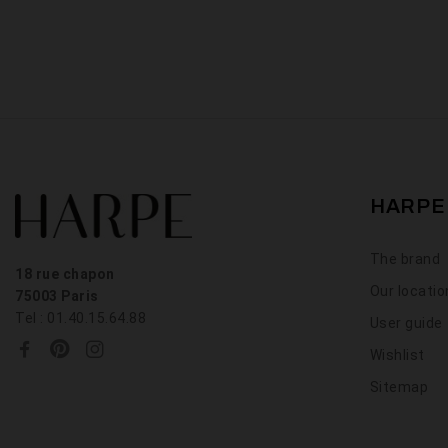
HARPE
The brand
18 rue chapon
Our locati
75003 Paris
Tel : 01.40.15.64.88
User guide
Wishlist
Sitemap