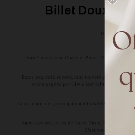
Billet Doux pho
Des duos qui t
Formé par Kaycie Chase et Pierre Elgrishi, le duo
façonnent
Entre pop, folk et rock, leur univers puise son in
Accompagnés par Olivia Merilahti (The Dø / Pr
Leurs chansons, principalement chantées en anglais 
Amies des créatrices de Harpe Paris, Kaycie a natur
C’est tout naturelleme