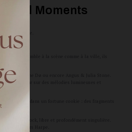
ternal Moments
n émotion pure.
réation. Ensemble à la scène comme à la ville, ils
t vivante.
ings of Leon, The Dø ou encore Angus & Julia Stone.
nt avec douceur sur des mélodies lumineuses et
nces glissées dans un fortune cookie : des fragments
à son image, rock, libre et profondément singulière.
arnant l’univers Harpe.