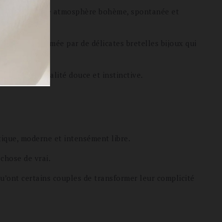
oments, dans une atmosphère bohème, spontanée et
culaire, sublimée par de délicates bretelles bijoux qui
le une sensualité douce et instinctive.
tique, moderne et intensément libre.
chose de vrai.
u’ont certains couples de transformer leur complicité