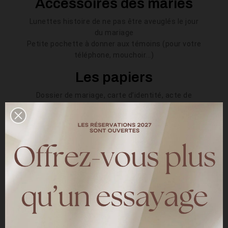
Accessoires des mariés
Lunettes histoire de ne pas être aveuglés le jour
du mariage
Petite pochette à donner aux témoins (pour votre
téléphone, mouchoir...)
Les papiers
Dossier de mariage, carte d’identité, acte de
naissance etc.
Rappeler aux témoins d’apporter leur carte
d’identité
Préparer tous les règlements aux prestataires qui
doivent être payés
L’électricité
Penser aux branchements de tous les appareils
(guirlandes, Photobooth, éclairages des postes
importants, chauffage)
Groupe Électrogène