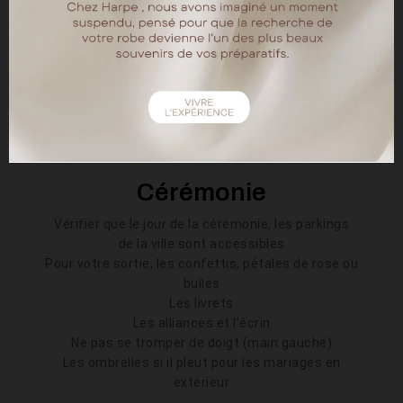
Une enceinte musicale est toujours la bienvenue,
notre prestataire électricité ne nous avait pas
fourni la prise pour brancher notre téléphone à la
table de mixage, l’enceinte a fait notre bonheur
Apporter une prise universelle pour écouter de la
musique via son téléphone portable, si le DJ se
plante. Pouvoir mettre la musique de nos invités
fera le bonheur des uns et des autres
Cérémonie
Vérifier que le jour de la cérémonie, les parkings
de la ville sont accessibles
Pour votre sortie, les confettis, pétales de rose ou
bulles
Les livrets
Les alliances et l’écrin
Ne pas se tromper de doigt (main gauche)
Les ombrelles si il pleut pour les mariages en
extérieur