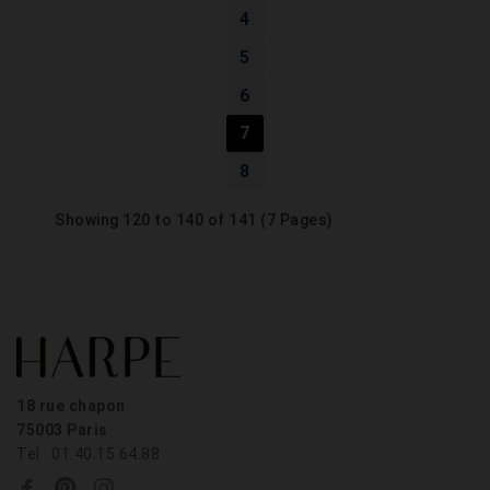
4
5
6
7
8
Showing 120 to 140 of 141 (7 Pages)
18 rue chapon
75003 Paris
Tel : 01.40.15.64.88