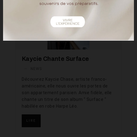
Kaycie Chante Surface
—
NEWS
Découvrez Kaycie Chase, artiste franco-
américaine, elle nous ouvre les portes de
son appartement parisien. Amie fidèle, elle
chante un titre de son album " Surface "
habillée en robe Harpe Léo.
LIRE