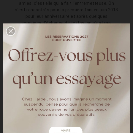
amies, c’est elle qui a fait l’entremetteuse. On
s’est rencontrés pour la première fois en juin 2018
pour leur anniversaire et après quelques
semaines d’échange de textos, on s’est mis
ensemble en août
Comment/où la demande
s'est-elle faite ?
Lors d’un dîner dans un hôtel-restaurant étoilé de
Lille qui avait déjà une valeur sentimentale pour
nous car nous y avions passé notre nuit de PACS
quelques mois avant. Mon dessert arrive sous
cloche avec une plaque en chocolat « veux tu
m’épouser? » et la ca aurait pu s’arrêter là mais la
serveuse apporte un plateau avec 3 coffrets sous
cloche transparente et Seb commence une sorte
de « qui veut gagner des millions » avec la carte
question et 3 jokers pour m’aider <img data-