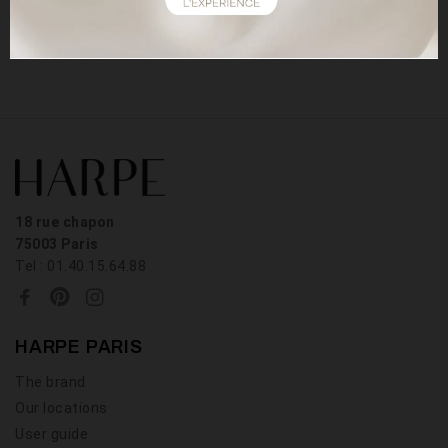
emoji="
18 rue chapon
75003 Paris
Tel : 01.40.15.64.88
HARPE PARIS
The brand
Our locations
User guide