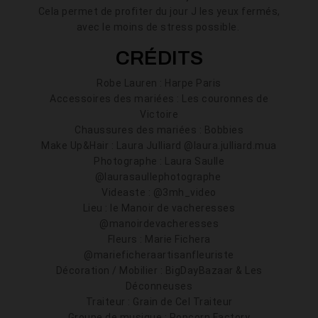
Cela permet de profiter du jour J les yeux fermés,
avec le moins de stress possible.
CRÉDITS
Robe Lauren : Harpe Paris
Accessoires des mariées : Les couronnes de
Victoire
Chaussures des mariées : Bobbies
Make Up&Hair : Laura Julliard @laura.julliard.mua
Photographe : Laura Saulle
@laurasaullephotographe
Videaste : @3mh_video
Lieu : le Manoir de vacheresses
@manoirdevacheresses
Fleurs : Marie Fichera
@marieficheraartisanfleuriste
Décoration / Mobilier : BigDayBazaar & Les
Déconneuses
Traiteur : Grain de Cel Traiteur
Groupe de musique : Popcorn Factory