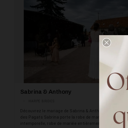
Sabrina & Anthony
—
HARPE BRIDES
Découvrez le mariage de Sabrina & Anthony le 20 sep
des Pagats Sabrina porte la robe de mariée Folk sur-m
intemporelle, robe de mariée entièrement en soie et de