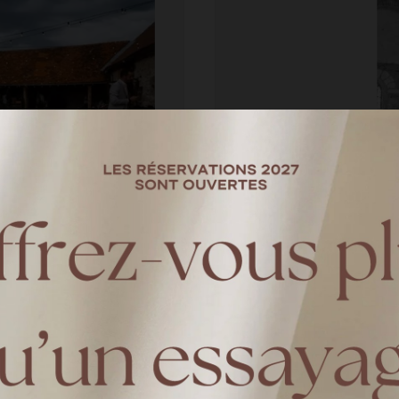
Lana & Maxime
—
HARPE BRIDES
tembre 2025 au domaine
Découvrez le mariage de La
esure de notre collection
Champagne Lana porte la 
ntelle de Calais. Laura