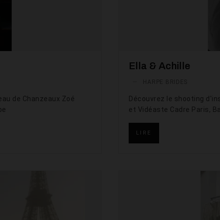
Ella & Achille
—
HARPE BRIDES
teau de Chanzeaux Zoé
Découvrez le shooting d'i
be
et Vidéaste Cadre Paris, B
LIRE