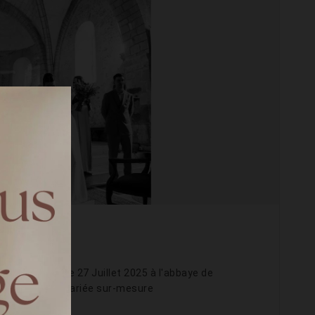
na & Maxime le 27 Juillet 2025 à l'abbaye de
robe Ruby de mariée sur-mesure